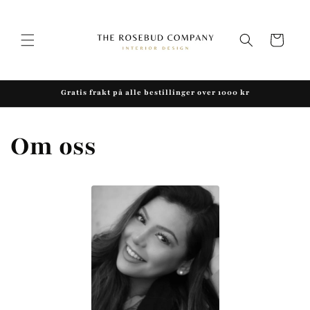
Gå videre
til
innholdet
Handlekurv
Gratis frakt på alle bestillinger over 1000 kr
Om oss