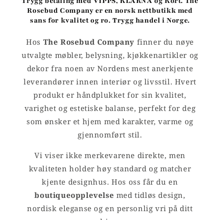
Trygg betaling med VIPPS, KLARNA og Kort.
The
Rosebud Company er en norsk nettbutikk med
sans for kvalitet og ro.
Trygg handel i Norge.
Hos
The Rosebud Company
finner du nøye
utvalgte møbler, belysning, kjøkkenartikler og
dekor fra noen av Nordens mest anerkjente
leverandører innen interiør og livsstil. Hvert
produkt er håndplukket for sin kvalitet,
varighet og estetiske balanse, perfekt for deg
som ønsker et hjem med karakter, varme og
gjennomført stil.
Vi viser ikke merkevarene direkte, men
kvaliteten holder høy standard og matcher
kjente designhus. Hos oss får du en
boutiqueopplevelse
med tidløs design,
nordisk eleganse og en personlig vri på ditt